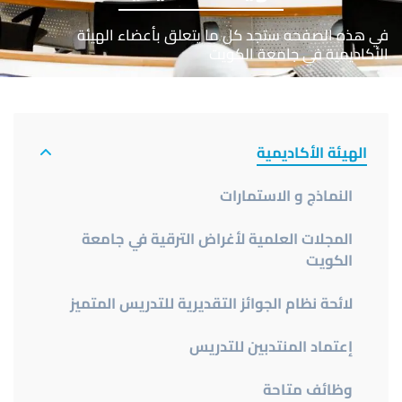
في هذه الصفحه ستجد كل ما يتعلق بأعضاء الهيئة
الأكاديمية في جامعة الكويت
The
Office
الهيئة الأكاديمية
Of
النماذج و الاستمارات
The
Vice
المجلات العلمية لأغراض الترقية في جامعة
President
الكويت
لائحة نظام الجوائز التقديرية للتدريس المتميز
إعتماد المنتدبين للتدريس
وظائف متاحة