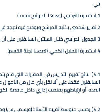
يلي:
1.استمارة الترشيح. (يعدها المرشح نفسه)
2.تقرير شخصي يكتبه المرشح ويوضح فيه نهجه في التدريس والأسلوب الذي يتبعه، وكيفية الارتقاء بالعملية التدريسية وتطويرها (2 – 5 صفحات).
3.الجدول الدراسي خلال السنتين السابقتين على أن يشمل أعداد الطلبة في كل مقرر.
4.استمارة التحليل الكمي. (تعدها لجنة القسم).
4.1 ) نتائج تقييم التدريس في المقررات التي قام
السابقتين فقط، على ألا تقل بأي حال من الأحوال ع
العدد، أو ارتباطهم بمنصب إداري داخل جامعة الكويت
4.2 ) يحسب متوسط تقييم الأستاذ (ويسمى س) وم