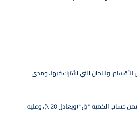
 الأقسام، واللجان التي اشترك فيها، ومدى
5.2 ) تقييم كل عضو من الأعضاء الثلاثة بلجنة القسم تقييما منفردا للمرشح (ويعادل 5% لكل عضو) ويدخل ضمن حساب الكمية ” ق” (ويعادل 20 %)، وعليه