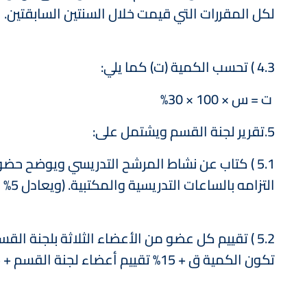
لكل المقررات التي قيمت خلال السنتين السابقتين.
4.3 ) تحسب الكمية (ت) كما يلي:
ت = س × 100 × 30%
5.تقرير لجنة القسم ويشتمل على:
5.1 ) كتاب عن نشاط المرشح التدريسي ويوضح حضو
التزامه بالساعات التدريسية والمكتبية. (ويعادل 5% من التقييم الكلي النهائي).
تكون الكمية ق + 15% تقييم أعضاء لجنة القسم + 5% كتاب عن نشاط المرشح.