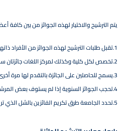
يتم الترشيح والاختيار لهذه الجوائز من بين كافة أ
1.تقبل طلبات الترشيح لهذه الجوائز من الأفراد ذاتهم أو من القسم العلمي الذي ينتمون إليه.
2.تخصص لكل كلية وكذلك لمركز اللغات جائزتان سنويتان على الأكثر.
3.يسمح للحاصلين على الجائزة بالتقدم لها مرة أخرى كل أربع سنوات.
4.تحجب الجوائز السنوية إذا لم يستوف بعض المرشحين شروطها.
5.تحدد الجامعة طرق تكريم الفائزين بالشل الذي تراه مناسبا ولائقا.