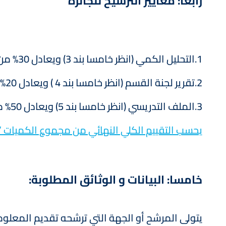
رابعا: معايير الترشيح للجائزة
1.التحليل الكمي (انظر خامسا بند 3) ويعادل 30% من التقييم الكلي ويسمي (ت) – (من مهام لجنة القسم).
2.تقرير لجنة القسم (انظر خامسا بند 4 ) ويعادل 20% من التقييم الكلي ويسمى (ق) – (من مهام لجنة القسم).
3.الملف التدريسي (انظر خامسا بند 5) ويعادل 50% من التقييم الكلي ويسمى (ك) – (من مهام لجنة الكلية).
يحسب التقييم الكلي النهائي من مجموع الكميات ” ت+ق+ك
خامسا: البيانات و الوثائق المطلوبة:
يتولى المرشح أو الجهة التي ترشحه تقديم المعلوما