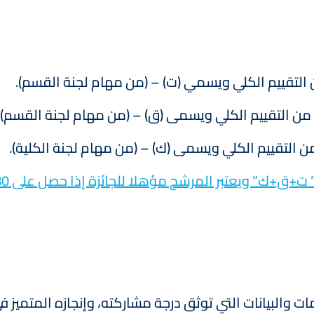
” ويعتبر المرشح مؤهلا للجائزة إذا حصل على 80% أو أكثر.
ت والبيانات التي توثق درجة مشاركته، وإنجازه المتميز