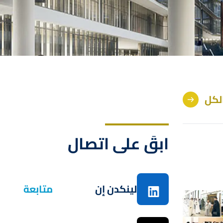
لكل
ابقَ على اتصال
لينكدن إن
متابعة