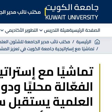
Skip
to
مكتب نائب مدير الج
main
content
الصفحة الرئيسية
هيئة التدريس
التطوير الأكاديمي
Breadcrumb
الرئيسية
مكتب نائب مدير الجامعة للشئون العلم
تماشيًا مع إستراتيجية جامعة الكويت في تعزيز المشارك
تماشيًا مع إسترات
الفعّالة محليًا ود
العلمية يستقبل سع